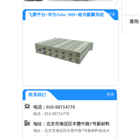
更多
飞腾平台+华为Atlas 300I+银河麒麟系统
线工控机
2U图形工作站
3U单路海光服务器
更多
联系我们
电话：010-58714770
电话：010-58714770
地址：北京市海淀区丰慧中路7号新材料
地址：北京市海淀区丰慧中路7号新材料创业大
创业
厦B座5层