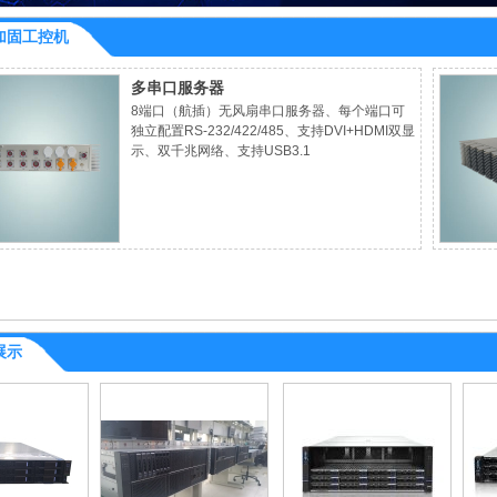
加固工控机
多串口服务器
8端口（航插）无风扇串口服务器、每个端口可
独立配置RS-232/422/485、支持DVI+HDMI双显
示、双千兆网络、支持USB3.1
展示