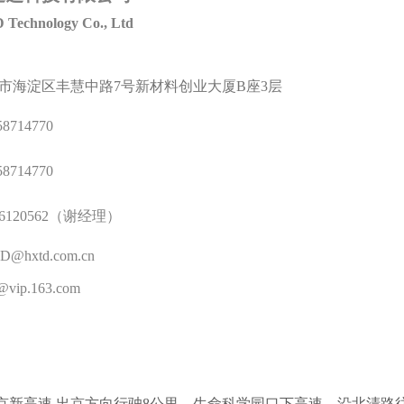
 Technology Co., Ltd
市海淀区丰慧中路7号新材料创业大厦B座3层
58714770
58714770
46120562（谢经理）
D@hxtd.com.cn
r@vip.163.com
：
/京新高速 出京方向行驶8公里，生命科学园口下高速，沿北清路