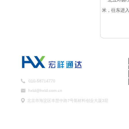
米，
往东进入
010-58714770
hxtd@hxtd.com.cn
北京市海淀区丰慧中路7号新材料创业大厦3层