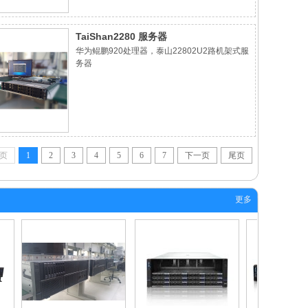
TaiShan2280 服务器
华为鲲鹏920处理器，泰山22802U2路机架式服
务器
页
1
2
3
4
5
6
7
下一页
尾页
更多