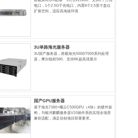
搭载英特尔®酷睿™13代i913900、支持2个万兆
电口，1个2.5G千兆电口，内置8个2.5英寸盘位
扩展空间，适应高海拔环境
3U单路海光服务器
3U国产服务器，搭载海光5000/7000系列处理
器，摩尔线程S80、支持8K超高清显示
国产GPU服务器
基于海光7380+曦云C500GPU（4块）的硬件架
构，与银河麒麟服务器V10操作系统实现全场景
兼容适配，满足信创项目部署要求。