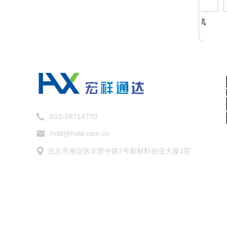
AiHP 2000
3U前出线工作站
2U前出线工控机
010-58714770
hxtd@hxtd.com.cn
北京市海淀区丰慧中路7号新材料创业大厦3层